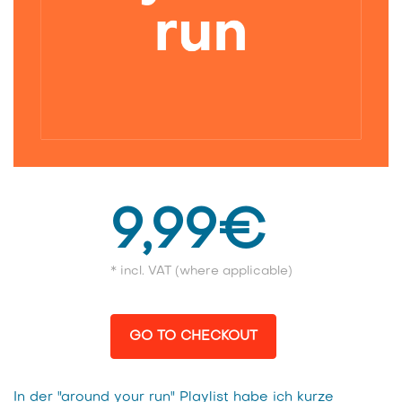
9,99€
* incl. VAT (where applicable)
GO TO CHECKOUT
In der "around your run" Playlist habe ich kurze