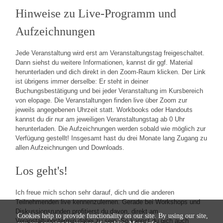
Hinweise zu Live-Programm und
Aufzeichnungen
Jede Veranstaltung wird erst am Veranstaltungstag freigeschaltet.
Dann siehst du weitere Informationen, kannst dir ggf. Material
herunterladen und dich direkt in den Zoom-Raum klicken. Der Link
ist übrigens immer derselbe: Er steht in deiner
Buchungsbestätigung und bei jeder Veranstaltung im Kursbereich
von elopage. Die Veranstaltungen finden live über Zoom zur
jeweils angegebenen Uhrzeit statt. Workbooks oder Handouts
kannst du dir nur am jeweiligen Veranstaltungstag ab 0 Uhr
herunterladen. Die Aufzeichnungen werden sobald wie möglich zur
Verfügung gestellt! Insgesamt hast du drei Monate lang Zugang zu
allen Aufzeichnungen und Downloads.
Los geht's!
Ich freue mich schon sehr darauf, dich und die anderen
Teilnehmenden live kennenzulernen. Gerade bei Workshops und
Diskussionsrunden profitierst du davon, direkt am
Cookies help to provide functionality on our site. By using our site,
Veranstaltungstermin dabei zu sein. So kannst du dich auch