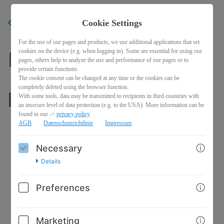
Cookie Settings
BACK
For the use of our pages and products, we use additional applications that set
cookies on the device (e.g. when logging in). Some are essential for using our
Intensivmedizin
pages, others help to analyze the use and performance of our pages or to
provide certain functions.
The cookie consent can be changed at any time or the cookies can be
completely deleted using the browser function.
Repetitorium
With some tools, data may be transmitted to recipients in third countries with
an insecure level of data protection (e.g. to the USA). More information can be
found in our ->
privacy policy
AGB
Datenschutzrichtlinie
Impressum
Necessary
Details
Preferences
Marketing