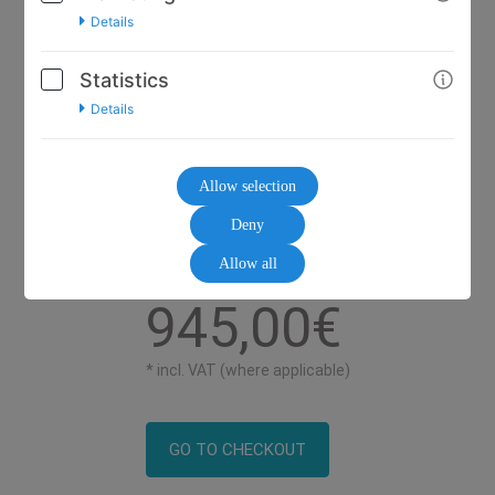
Details
Statistics
Details
Allow selection
Deny
Allow all
945,00€
* incl. VAT (where applicable)
GO TO CHECKOUT