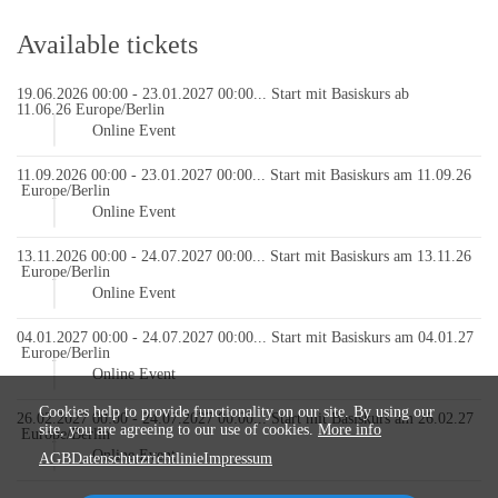
Available tickets
19.06.2026 00:00
-
23.01.2027 00:00
... Start mit Basiskurs ab
11.06.26
Europe/Berlin
|
Online Event
11.09.2026 00:00
-
23.01.2027 00:00
... Start mit Basiskurs am 11.09.26
Europe/Berlin
|
Online Event
13.11.2026 00:00
-
24.07.2027 00:00
... Start mit Basiskurs am 13.11.26
Europe/Berlin
|
Online Event
04.01.2027 00:00
-
24.07.2027 00:00
... Start mit Basiskurs am 04.01.27
Europe/Berlin
|
Online Event
Cookies help to provide functionality on our site. By using our
26.02.2027 00:00
-
24.07.2027 00:00
... Start mit Basiskurs am 26.02.27
site, you are agreeing to our use of cookies.
More info
Europe/Berlin
|
Online Event
AGB
Datenschutzrichtlinie
Impressum