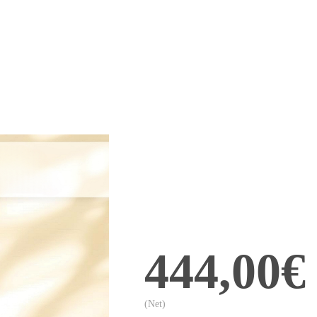
444,00€
(Net)