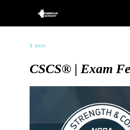
BACK
CSCS® | Exam Fe