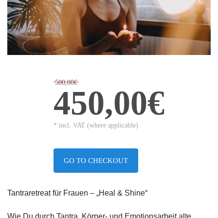
500,00€
450,00€
* incl. VAT (where applicable)
GO TO CHECKOUT
Tantraretreat für Frauen – „Heal & Shine“
Wie Du durch Tantra, Körper- und Emotionsarbeit alte