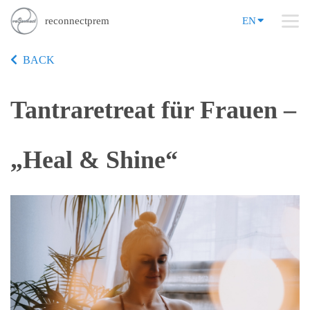
reconnectprem
EN
BACK
Tantraretreat für Frauen –
„Heal & Shine“