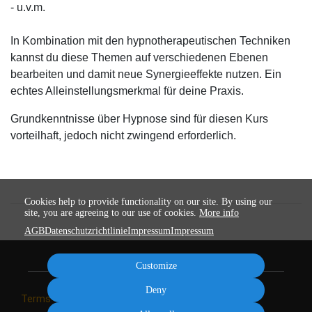
- u.v.m.
In Kombination mit den hypnotherapeutischen Techniken
kannst du diese Themen auf verschiedenen Ebenen
bearbeiten und damit neue Synergieeffekte nutzen. Ein
echtes Alleinstellungsmerkmal für deine Praxis.
Grundkenntnisse über Hypnose sind für diesen Kurs
vorteilhaft, jedoch nicht zwingend erforderlich.
Cookies help to provide functionality on our site. By using our
site, you are agreeing to our use of cookies.
More info
AGB
Datenschutzrichtlinie
Impressum
Impressum
Customize
Deny
Terms
Privacy
Imprint
Impressum