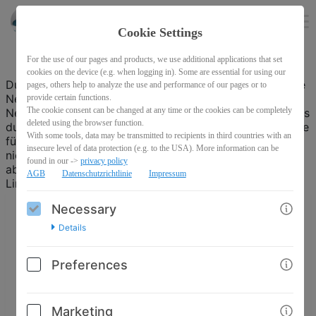
schreibfluss
EN
Cookie Settings
For the use of our pages and products, we use additional applications that set
cookies on the device (e.g. when logging in). Some are essential for using our
Durch den käuflichen Erwerb gelangst du NICHT auf die
pages, others help to analyze the use and performance of our pages or to
Newsletter-Liste von Schreibfluss! Solltest du dennoch
provide certain functions.
The cookie consent can be changed at any time or the cookies can be completely
Newsletter von Schreibfluss erhalten, bedeutet das, dass
deleted using the browser function.
du dich bereits früher oder anderweitig auf der Webseite
With some tools, data may be transmitted to recipients in third countries with an
für den Newsletter eingetragen hast. Wenn du diesen
insecure level of data protection (e.g. to the USA). More information can be
nicht mehr erhalten möchtest, kannst du ihn jederzeit
found in our ->
privacy policy
abbestellen, indem du im Newsletter ganz unten den
AGB
Datenschutzrichtlinie
Impressum
Link zum Abbestellen anklickst.
Necessary
Details
Schreib-Schatz: eBooks, Checklisten und
Bonusmaterial
Preferences
27,00€
Marketing