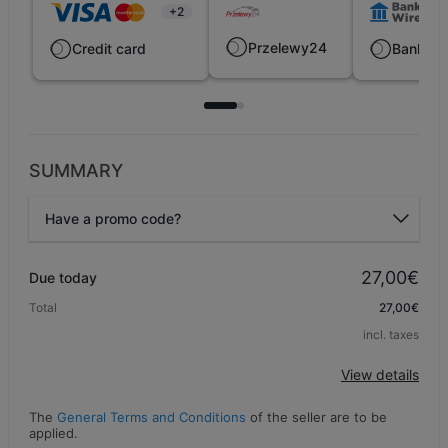
+2
Przelewy24
Credit card
Bank wi
SUMMARY
Have a promo code?
Promo code
27,00€
Due today
Total
27,00€
incl. taxes
Apply
View details
The
General Terms and Conditions
of the seller are to be
applied.