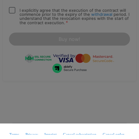
I explicitly agree that the execution of the contract will
commence prior to the expiry of the
withdrawal
period. I
understand that the revocation expires with the start of
*
the contract execution.
Buy now!
Terms
Privacy
Imprint
Cancel subscription
Cancel order