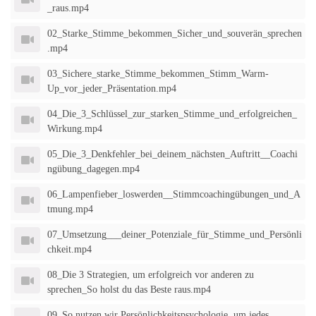
_raus.mp4
02_Starke_Stimme_bekommen_Sicher_und_souverän_sprechen
.mp4
03_Sichere_starke_Stimme_bekommen_Stimm_Warm-
Up_vor_jeder_Präsentation.mp4
04_Die_3_Schlüssel_zur_starken_Stimme_und_erfolgreichen_
Wirkung.mp4
05_Die_3_Denkfehler_bei_deinem_nächsten_Auftritt__Coachi
ngübung_dagegen.mp4
06_Lampenfieber_loswerden__Stimmcoachingübungen_und_A
tmung.mp4
07_Umsetzung___deiner_Potenziale_für_Stimme_und_Persönli
chkeit.mp4
08_Die 3 Strategien, um erfolgreich vor anderen zu
sprechen_So holst du das Beste raus.mp4
09_So nutzen wir Persönlichkeitspsychologie, um jedes