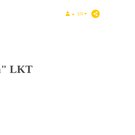
EN
en" LKT