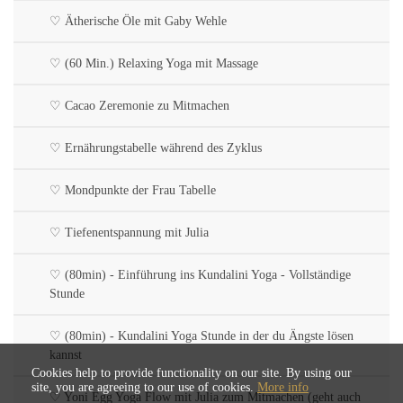
♡ Ätherische Öle mit Gaby Wehle
♡ (60 Min.) Relaxing Yoga mit Massage
♡ Cacao Zeremonie zu Mitmachen
♡ Ernährungstabelle während des Zyklus
♡ Mondpunkte der Frau Tabelle
♡ Tiefenentspannung mit Julia
♡ (80min) - Einführung ins Kundalini Yoga - Vollständige
Stunde
♡ (80min) - Kundalini Yoga Stunde in der du Ängste lösen
kannst
Cookies help to provide functionality on our site. By using our
site, you are agreeing to our use of cookies.
More info
♡ Yoni Egg Yoga Flow mit Julia zum Mitmachen (geht auch