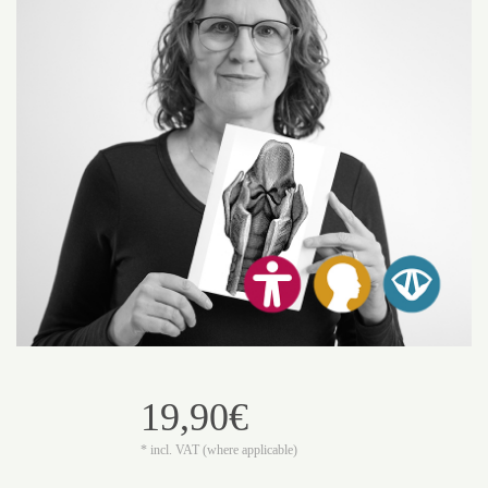
19,90€
* incl. VAT (where applicable)