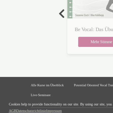
aket Basic: Grundlagen 01
Be Vocal: Das Übu
VocalGuide - hoch
– 10
Druckfassu
Mehr Stimme
Mehr Stimme
Mehr Stimme
Alle Kurse im Überblick
Potential Oriented Vocal Tra
Live-Seminare
Cookies help to provide functionality on our site. By using our site, you
AGB
Datenschutzrichtlinie
Impressum