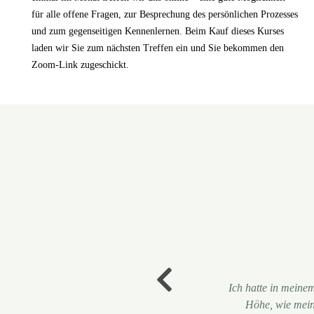
für alle offene Fragen, zur Besprechung des persönlichen Prozesses
und zum gegenseitigen Kennenlernen. Beim Kauf dieses Kurses
laden wir Sie zum nächsten Treffen ein und Sie bekommen den
Zoom-Link zugeschickt.
rnt, als in meinem gesamten
POVT hat nicht n
Während meiner 
Eine sehr gelu
Ein ganz grosses DA
Früher war Singen 
Ich hatte in meine
Die Einheit „G
ine Stimme ist gewachsen und
und Stehen. Mein 
führten. Damit br
Anatomie und F
Ich hab grad die
Ich verstehe mi
Koloraturen gerett
hat sich in den l
Hinterkopf und ha
Höhe, wie mein 
d Vocal Training hat aber auch
zudem immer wieder
für mich damit vor
individuelle Entf