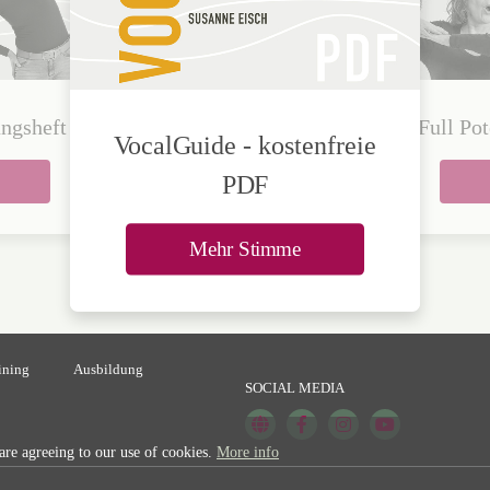
ngsheft
wertige
Full Pot
VocalGuide - kostenfreie
ng
PDF
Mehr Stimme
ining
Ausbildung
SOCIAL MEDIA
 are agreeing to our use of cookies.
More info