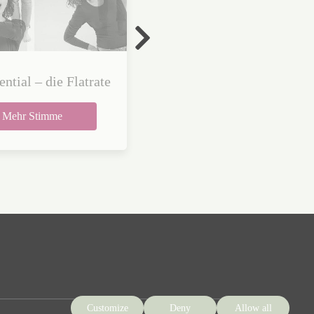
ential – die Flatrate
Be Vocal: Stimmliches
Potenzial entfalten
Mehr Stimme
Mehr Stimme
Customize
Deny
Allow all