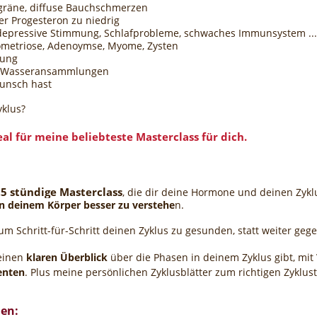
gräne, diffuse Bauchschmerzen
er Progesteron zu niedrig
depressive Stimmung, Schlafprobleme, schwaches Immunsystem ..
metriose, Adenoymse, Myome, Zysten
fung
r Wasseransammlungen
unsch hast
yklus?
eal für
meine
beliebteste Masterclass für dich.
,5 stündige Masterclass
, die dir deine Hormone und deinen Zykl
in deinem Körper besser zu verstehe
n.
 um Schritt-für-Schritt deinen Zyklus zu gesunden, statt weiter ge
 einen
klaren Überblick
über die Phasen in deinem Zyklus gibt, mit
enten
. Plus meine persönlichen Zyklusblätter zum richtigen Zyklust
en: