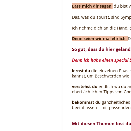
Lass mich dir sagen:
du bist v
Das, was du spürst, sind Sy
Ich nehme dich an die Hand, 
Denn seien wir mal ehrlich:
D
So gut, dass du hier geland
Denn ich habe einen special 
lernst du
die einzelnen Phase
kannst, um Beschwerden wie 
verstehst
du
endlich wo du an
oberflächlichen Tipps von Go
bekommst
du
ganzheitliches
beeinflussen – mit passenden
Mit diesen Themen bist du 