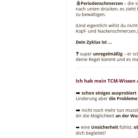
🩸
Periodenschmerzen
– die 
nach unten drücken, es zieht 
zu
bewältigen.
(Und eigentlich willst du nic
Kopf- und Nackenschmerzen.
Dein Zyklus ist ...
❓
super
unregelmäßig
– er s
deine Regel kommt und es mac
Ich hab mein TCM-Wissen a
➡️
schon einiges ausprobiert
Linderung aber
die Problem
➡️
nicht noch mehr tun musst
dir die Möglichkeit
an der Wu
➡️
eine
Unsicherheit
fühlst,
o
dich begleitet?