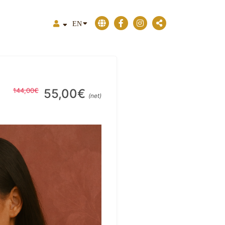
EN
144,00€
55,00€
(net)