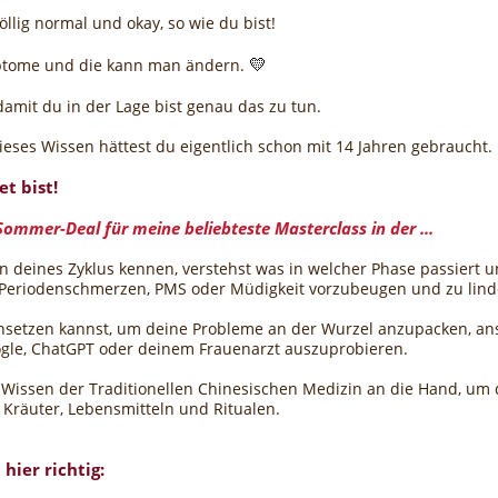
öllig normal und okay, so wie du bist!
💛
mptome und die kann man ändern.
damit du in der Lage bist genau das zu tun.
ieses Wissen hättest du eigentlich schon mit 14 Jahren gebraucht.
et bist!
Sommer-Deal für meine beliebteste Masterclass in der ...
n deines Zyklus kennen, verstehst was in welcher Phase passiert u
Periodenschmerzen, PMS oder Müdigkeit vorzubeugen und zu lind
setzen kannst, um deine Probleme an der Wurzel anzupacken, anst
ogle, ChatGPT oder deinem Frauenarzt auszuprobieren.
 Wissen der Traditionellen Chinesischen Medizin an die Hand, um d
 Kräuter, Lebensmitteln und Ritualen.
hier richtig: