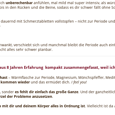
sich
unberechenbar
anfühlen, mal mild mal super
intensiv, als wü
bis in den Rücken und die Beine, sodass es dir schwer fällt ohne S
ht dauernd mit Schmerztabletten vollstopfen – nicht zur Periode u
)
chwankt, verschiebt sich und manchmal bleibt die Periode auch ei
ht alles sehr schwer planbar.
us 8 Jahren Erfahrung kompakt zusammengefasst, weil ich
 hast
– Wärmflasche zur Periode, Magnesium, Mönchspfeffer, Meditat
e kommen wieder
und das ermüdet dich.
I feel you!
, sonder
es fehlt dir einfach das große Ganze
. Und der ganzheitlic
rzel der Probleme anzusetzen
.
b mit dir und deinem Körper alles in
Ordnung
ist
. Vielleicht ist 