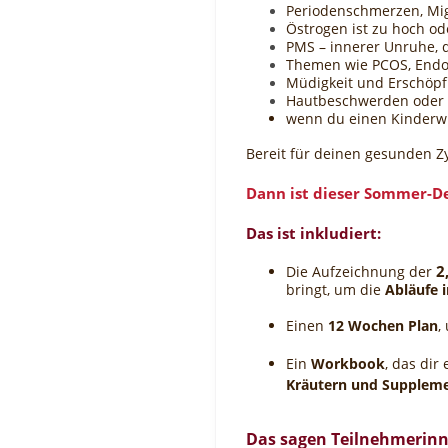
Periodenschmerzen, Mi
Östrogen ist zu hoch od
PMS – innerer Unruhe, 
Themen wie PCOS, Endo
Müdigkeit und Erschöp
Hautbeschwerden ode
wenn du einen Kinderw
Bereit für deinen gesunden Z
Dann ist dieser Sommer-D
Das ist inkludiert
:
2
Die Aufzeichnung der
bringt, um die
Abläufe 
Einen
12 Wochen Plan
,
Ein
Workbook
, das dir
Kräutern und Supplem
Das sagen Teilnehmerinn