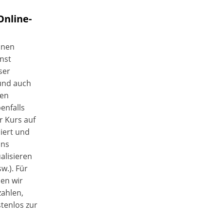
Online-
inen
nst
ser
und auch
gen
enfalls
r Kurs auf
iert und
uns
alisieren
w.). Für
en wir
ahlen,
stenlos zur
.