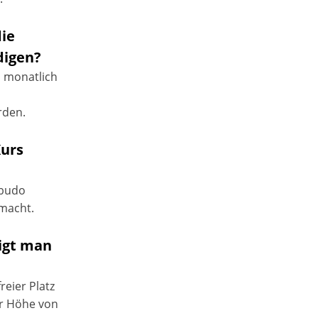
die
digen?
n monatlich
rden.
Kurs
obudo
emacht.
tigt man
reier Platz
er Höhe von