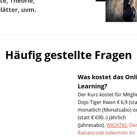
e, Theorie, 
lätter, uvm.
Häufig gestellte Fragen
Was kostet das Onl
Learning?
Der Kurs kostet für Mitgl
Dojo Tiger Kwon € 6,9 (stat
monatlich (Monatsabo) od
(statt € 690.-) jährlich
(Jahresabo).
WICHTIG:
De
Rabattcode bekommt ihr b