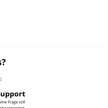
s?
Support
eine Frage soll
nbeantwortet