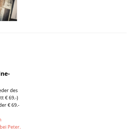
ine-
ieder des
t € 69.-)
er € 69.-
n
ei Peter.