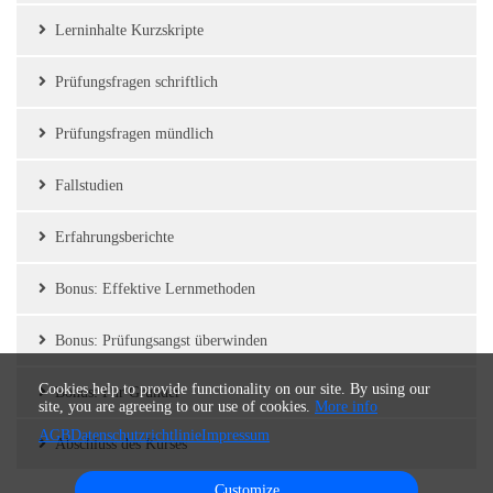
Lerninhalte Kurzskripte
Prüfungsfragen schriftlich
Prüfungsfragen mündlich
Fallstudien
Erfahrungsberichte
Bonus: Effektive Lernmethoden
Bonus: Prüfungsangst überwinden
Cookies help to provide functionality on our site. By using our
Bonus: Für Gründer
site, you are agreeing to our use of cookies.
More info
AGB
Datenschutzrichtlinie
Impressum
Abschluss des Kurses
Customize