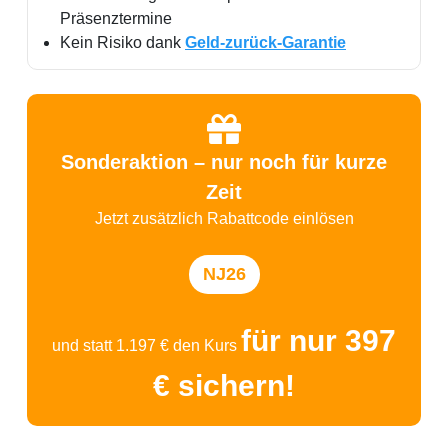
Präsenztermine
Kein Risiko dank
Geld-zurück-Garantie
Sonderaktion – nur noch für kurze
Zeit
Jetzt zusätzlich Rabattcode einlösen
NJ26
für nur 397
und statt 1.197 € den Kurs
€ sichern!