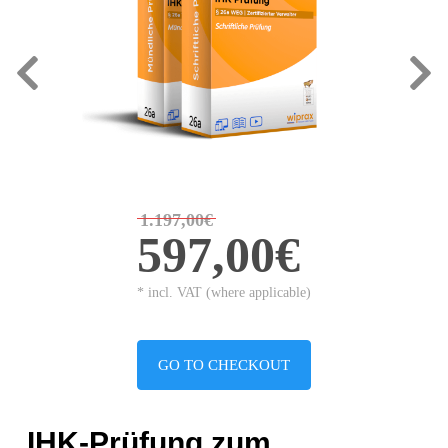
1.197,00€
597,00€
* incl. VAT (where applicable)
GO TO CHECKOUT
IHK-Prüfung zum