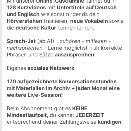
Mit unserer
Online-Gastfamilie
kannst du in
128 Kurzvideos
mit
Untertiteln auf Deutsch
und Englisch
wie sonst nirgends dein
Hörverstehen
trainieren,
neue Vokabeln
sowie
die
deutsche Kultur
kennen lernen.
Sprech-Jet
(ab A1) -
zuhören
-
mitlesen
-
nachsprechen
- Lerne möglichst früh korrekte
Phrasen und Sätze
auszusprechen
!
Eigenes
soziales Netzwerk
170 aufgezeichnete Konversationsstunden
mit Materialien im Archiv + jeden Monat eine
weitere Live-Session!
Beim Abonnement gibt es
KEINE
Mindestlaufzeit
, du kannst
JEDERZEIT
entsprechend deiner Zahlungsweise
kündigen
.