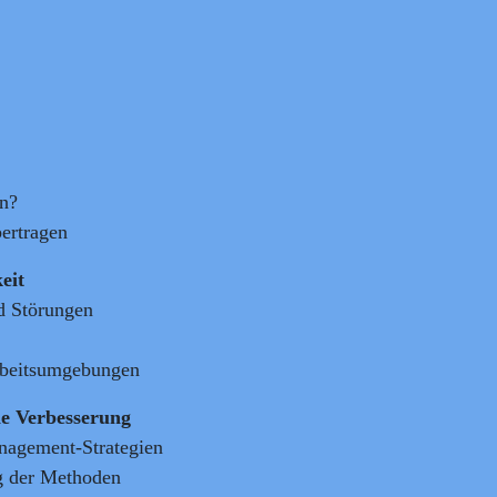
n?
ertragen
eit
d Störungen
Arbeitsumgebungen
he Verbesserung
nagement-Strategien
g der Methoden