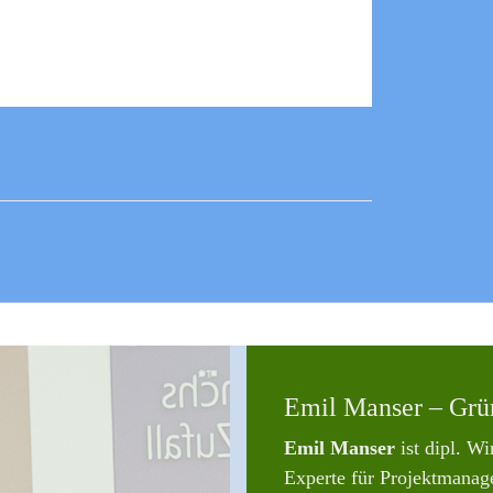
Emil Manser – Grü
Emil Manser
ist dipl. Wi
Experte für Projektmanage