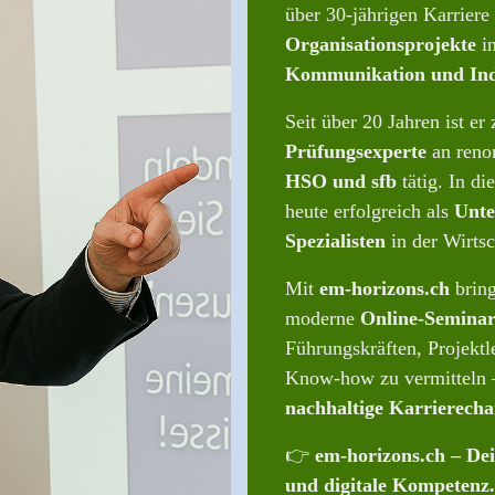
über 30-jährigen Karriere 
Organisationsprojekte
in
Kommunikation und Ind
Seit über 20 Jahren ist e
Prüfungsexperte
an reno
HSO und sfb
tätig. In di
heute erfolgreich als
Unte
Spezialisten
in der Wirtsc
Mit
em-horizons.ch
bring
moderne
Online-Seminar
Führungskräften, Projektl
Know-how zu vermitteln 
nachhaltige Karrierech
👉
em-horizons.ch – De
und digitale Kompetenz.