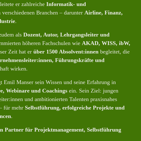
leitete er zahlreiche
Informatik- und
 verschiedenen Branchen – darunter
Airline, Finanz,
ustrie
.
r zudem als
Dozent, Autor, Lehrgangsleiter und
mmierten höheren Fachschulen wie
AKAD, WISS, ibW,
eser Zeit hat er
über 1500 Absolvent:innen
begleitet, die
rnehmensleiter:innen, Führungskräfte und
haft wirken.
t Emil Manser sein Wissen und seine Erfahrung in
e, Webinare und Coachings
ein. Sein Ziel: jungen
eiter:innen und ambitionierten Talenten praxisnahes
– für mehr
Selbstführung, erfolgreiche Projekte und
ancen
.
in Partner für Projektmanagement, Selbstführung