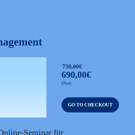
anagement
750,00€
690,00€
(Net)
GO TO CHECKOUT
Online-Seminar für