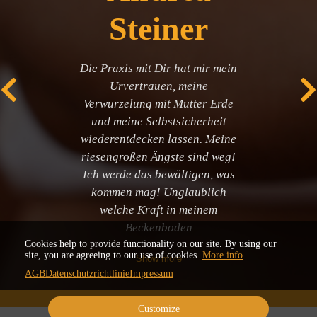
Steiner
Die Praxis mit Dir hat mir mein
Urvertrauen, meine
Verwurzelung mit Mutter Erde
und meine Selbstsicherheit
wiederentdecken lassen. Meine
riesengroßen Ängste sind weg!
Ich werde das bewältigen, was
kommen mag! Unglaublich
welche Kraft in meinem
Beckenboden
Cookies help to provide functionality on our site. By using our
site, you are agreeing to our use of cookies.
More info
Show more
AGB
Datenschutzrichtlinie
Impressum
Customize