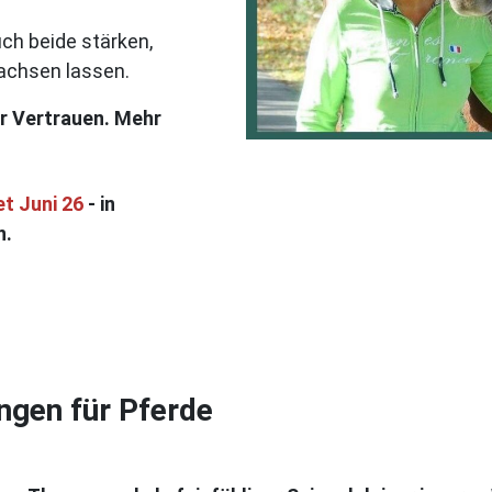
uch beide stärken,
achsen lassen.
r Vertrauen. Mehr
t Juni 26
- in
n.
ngen für Pferde