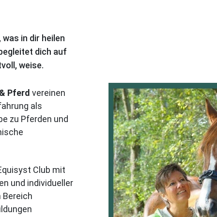
 was in dir heilen
 begleitet dich auf
voll, weise.
 & Pferd
vereinen
fahrung als
ebe zu Pferden und
mische
Equisyst Club mit
n und individueller
m Bereich
ildungen