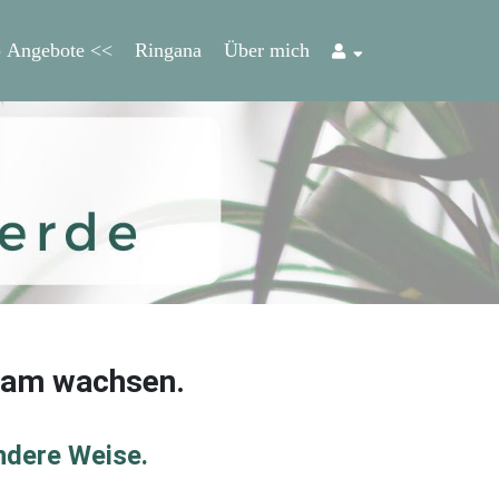
 Angebote <<
Ringana
Über mich
sam wachsen.
ndere Weise.