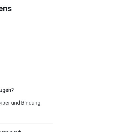
bens
eugen?
rper und Bindung.