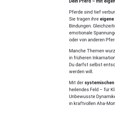
Dein Pferd – mit eige
Pferde sind tief verb
Sie tragen ihre
eigene
Bindungen. Gleichzeiti
emotionale Spannungen
oder von anderen Pfer
Manche Themen wurzeln
in früheren Inkarnatio
Du darfst selbst ents
werden will.
Mit der
systemischen 
heilendes Feld – für K
Unbewusste Dynamiken
in kraftvollen Aha-Mo