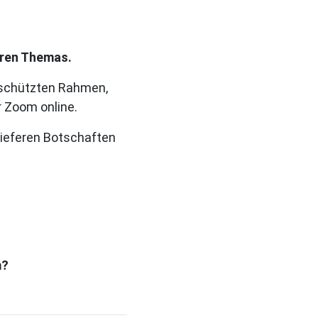
aren Themas.
eschützten Rahmen,
 Zoom online.
 tieferen Botschaften
m?