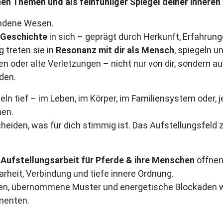
nen Themen und als feinfühliger Spiegel deiner inneren
undene Wesen.
 Geschichte
in sich – geprägt durch Herkunft, Erfahrung
g treten sie in
Resonanz mit dir als Mensch
, spiegeln 
 oder alte Verletzungen – nicht nur von dir, sondern a
den.
 tief – im Leben, im Körper, im Familiensystem oder, je
nen.
cheiden, was für dich stimmig ist. Das Aufstellungsfeld
Aufstellungsarbeit für Pferde & ihre Menschen
öffnen
larheit, Verbindung und tiefe innere Ordnung.
, übernommene Muster und energetische Blockaden we
menten.