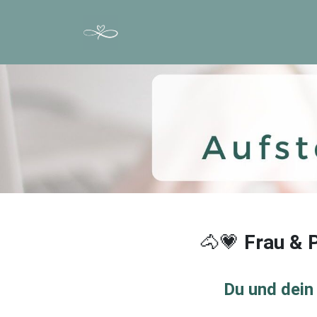
🐴💗
Frau & 
Du und dein