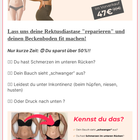
Lass uns deine Rektusdiastase "reparieren" und
deinen Beckenboden fit machen!
Nur kurze Zeit:
😍 Du sparst über 50%!!
👉🏻 Du hast Schmerzen im unteren Rücken?
👉🏻 Dein Bauch sieht „schwanger“ aus?
👉🏻 Leidest du unter Inkontinenz (beim hüpfen, niesen,
husten)
👉🏻 Oder Druck nach unten ?