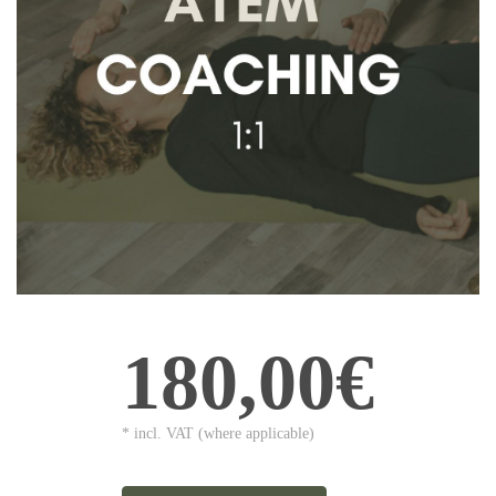
180,00€
* incl. VAT (where applicable)