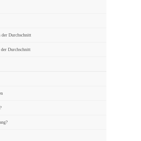
s der Durchschnitt
s der Durchschnitt
en
?
fang?