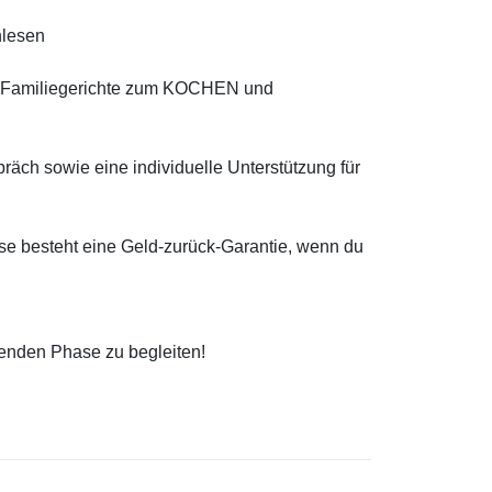
lesen⁠
und Familiegerichte zum KOCHEN und
räch sowie eine individuelle Unterstützung für
se besteht eine Geld-zurück-Garantie, wenn du
nenden Phase zu begleiten!