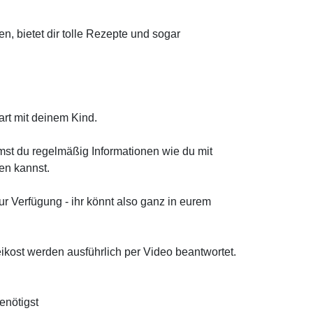
n, bietet dir tolle Rezepte und sogar
art mit deinem Kind.
st du regelmäßig Informationen wie du mit
ten kannst.
zur Verfügung - ihr könnt also ganz in eurem
kost werden ausführlich per Video beantwortet.
nötigst⁠