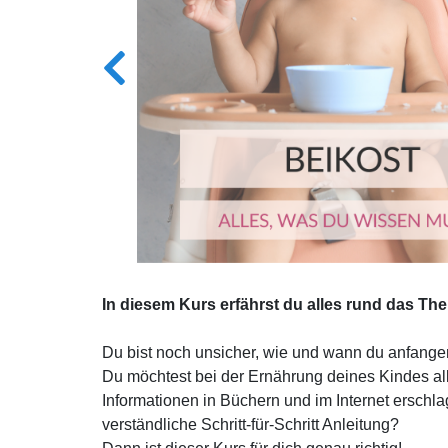
In diesem Kurs erfährst du alles rund das Th
Du bist noch unsicher, wie und wann du anfangen
Du möchtest bei der Ernährung deines Kindes al
Informationen in Büchern und im Internet erschla
verständliche Schritt-für-Schritt Anleitung?