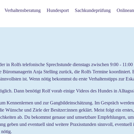
Verhaltensberatung
Hundesport
Sachkundeprüfung
Onlinean
er in Rolfs telefonische Sprechstunde dienstags zwischen 9:00 - 11:0
e Büromanagerin Anja Stelling zurück, die Rolfs Termine koordiniert. 
innvollsten ist. Wenn nötig bekommst du erste Verhaltenstipps zur Es
ich. Dann benötigt Rolf vorab einige Videos des Hundes in Alltagssitua
 zum Kennenlernen und zur Gangbildeinschätzung. Im Gespräch werde
 Wünsche und Ziele der Besitzer:innen geklärt. Meist folgt ein erstes
ichkeiten ab. Du bekommst genaue und umsetzbare Empfehlungen, um 
g geben und eventuell sind weitere Praxisstunden sinnvoll, eventuell 
n nötig.