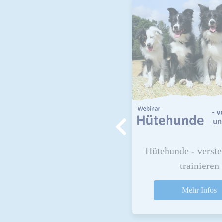
ilvesterangst - Hilf deinem
Hütehunde - verst
Hund!
trainieren
Mehr Infos
Mehr Infos